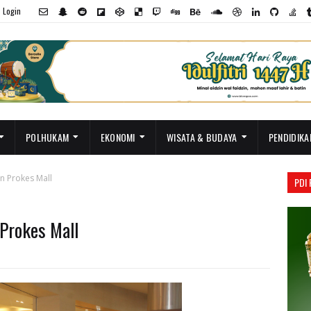
Login
POLHUKAM
EKONOMI
WISATA & BUDAYA
PENDIDIKA
in Prokes Mall
PDI
 Prokes Mall