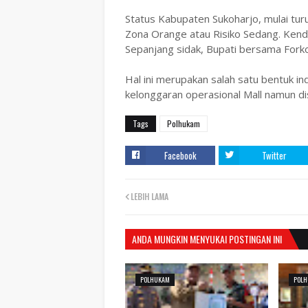
Status Kabupaten Sukoharjo, mulai tur
Zona Orange atau Risiko Sedang. Kenda
Sepanjang sidak, Bupati bersama For
Hal ini merupakan salah satu bentuk i
kelonggaran operasional Mall namun di
Tags
Polhukam
Facebook
Twitter
LEBIH LAMA
ANDA MUNGKIN MENYUKAI POSTINGAN INI
POLHUKAM
POL