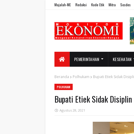
Majalah-ME
Redaksi
Kode Etik
Mitra
Sosdes
PEMERINTAHAN
KESEHATAN
Beranda
Polhukam
Bupati Etiek Sidak Disipl
POLHUKAM
Bupati Etiek Sidak Disiplin
Agustus 28, 2021