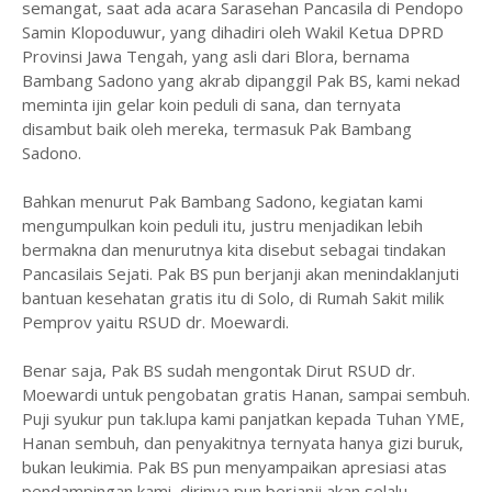
semangat, saat ada acara Sarasehan Pancasila di Pendopo
Samin Klopoduwur, yang dihadiri oleh Wakil Ketua DPRD
Provinsi Jawa Tengah, yang asli dari Blora, bernama
Bambang Sadono yang akrab dipanggil Pak BS, kami nekad
meminta ijin gelar koin peduli di sana, dan ternyata
disambut baik oleh mereka, termasuk Pak Bambang
Sadono.
Bahkan menurut Pak Bambang Sadono, kegiatan kami
mengumpulkan koin peduli itu, justru menjadikan lebih
bermakna dan menurutnya kita disebut sebagai tindakan
Pancasilais Sejati. Pak BS pun berjanji akan menindaklanjuti
bantuan kesehatan gratis itu di Solo, di Rumah Sakit milik
Pemprov yaitu RSUD dr. Moewardi.
Benar saja, Pak BS sudah mengontak Dirut RSUD dr.
Moewardi untuk pengobatan gratis Hanan, sampai sembuh.
Puji syukur pun tak.lupa kami panjatkan kepada Tuhan YME,
Hanan sembuh, dan penyakitnya ternyata hanya gizi buruk,
bukan leukimia. Pak BS pun menyampaikan apresiasi atas
pendampingan kami, dirinya pun berjanji akan selalu