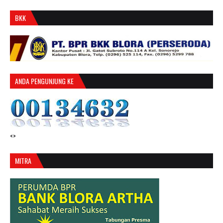
BKK
ANDA PENGUNJUNG KE
<>
MITRA