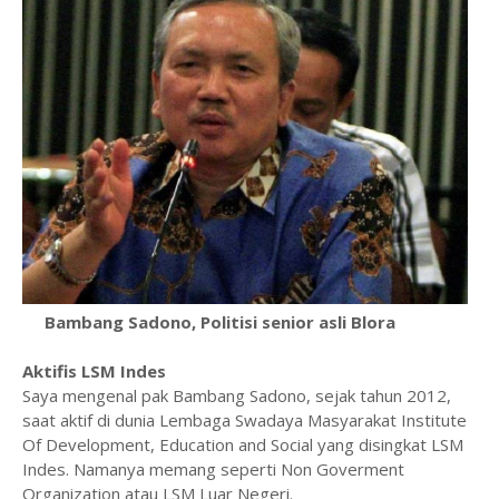
Bambang Sadono, Politisi senior asli Blora
Aktifis LSM Indes
Saya mengenal pak Bambang Sadono, sejak tahun 2012,
saat aktif di dunia Lembaga Swadaya Masyarakat Institute
Of Development, Education and Social yang disingkat LSM
Indes. Namanya memang seperti Non Goverment
Organization atau LSM Luar Negeri.