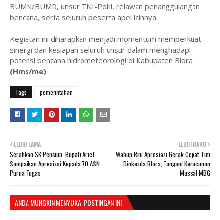
BUMN/BUMD, unsur TNI-Polri, relawan penanggulangan
bencana, serta seluruh peserta apel lainnya.
‎Kegiatan ini diharapkan menjadi momentum memperkuat
sinergi dan kesiapan seluruh unsur dalam menghadapi
potensi bencana hidrometeorologi di Kabupaten Blora.
(Hms/me)
Tags
pemerintahan
LEBIH LAMA
LEBIH BARU
Serahkan SK Pensiun, Bupati Arief
Wabup Rini Apresiasi Gerak Cepat Tim
Sampaikan Apresiasi Kepada 70 ASN
Dinkesda Blora, Tangani Keracunan
Purna Tugas
Massal MBG
ANDA MUNGKIN MENYUKAI POSTINGAN INI