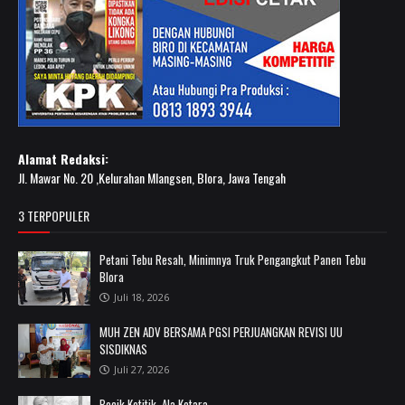
Alamat Redaksi:
Jl. Mawar No. 20 ,Kelurahan Mlangsen, Blora, Jawa Tengah
3 TERPOPULER
Petani Tebu Resah, Minimnya Truk Pengangkut Panen Tebu
Blora
Juli 18, 2026
MUH ZEN ADV BERSAMA PGSI PERJUANGKAN REVISI UU
SISDIKNAS
Juli 27, 2026
Becik Ketitik, Ala Ketara