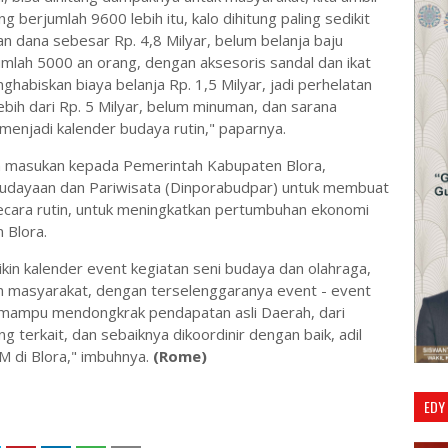
 berjumlah 9600 lebih itu, kalo dihitung paling sedikit
n dana sebesar Rp. 4,8 Milyar, belum belanja baju
mlah 5000 an orang, dengan aksesoris sandal dan ikat
habiskan biaya belanja Rp. 1,5 Milyar, jadi perhelatan
lebih dari Rp. 5 Milyar, belum minuman, dan sarana
 menjadi kalender budaya rutin," paparnya.
n masukan kepada Pemerintah Kabupaten Blora,
udayaan dan Pariwisata (Dinporabudpar) untuk membuat
ecara rutin, untuk meningkatkan pertumbuhan ekonomi
 Blora.
kin kalender event kegiatan seni budaya dan olahraga,
masyarakat, dengan terselenggaranya event - event
a mampu mendongkrak pendapatan asli Daerah, dari
g terkait, dan sebaiknya dikoordinir dengan baik, adil
M di Blora," imbuhnya.
(Rome)
EDY