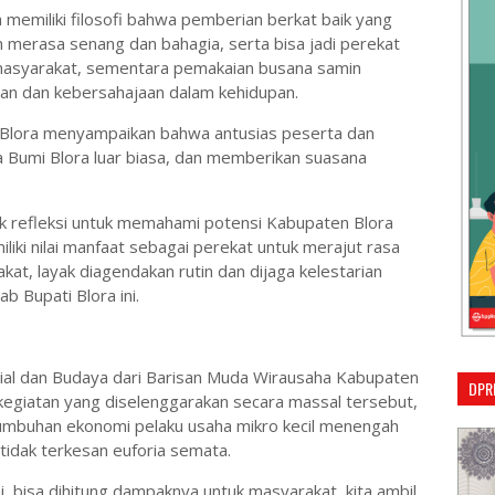
 memiliki filosofi bahwa pemberian berkat baik yang
erasa senang dan bahagia, serta bisa jadi perekat
masyarakat, sementara pemakaian busana samin
an dan kebersahajaan dalam kehidupan.
Blora menyampaikan bahwa antusias peserta dan
 Bumi Blora luar biasa, dan memberikan suasana
k refleksi untuk memahami potensi Kabupaten Blora
liki nilai manfaat sebagai perekat untuk merajut rasa
at, layak diagendakan rutin dan dijaga kelestarian
rab Bupati Blora ini.
ial dan Budaya dari Barisan Muda Wirausaha Kabupaten
DPR
kegiatan yang diselenggarakan secara massal tersebut,
umbuhan ekonomi pelaku usaha mikro kecil menengah
tidak terkesan euforia semata.
, bisa dihitung dampaknya untuk masyarakat, kita ambil