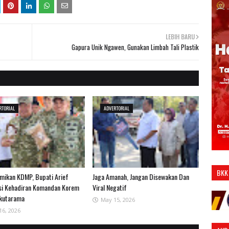
LEBIH BARU
Gapura Unik Ngawen, Gunakan Limbah Tali Plastik
RTORIAL
ADVERTORIAL
BKK
smikan KDMP, Bupati Arief
Jaga Amanah, Jangan Disewakan Dan
si Kehadiran Komandan Korem
Viral Negatif
kutarama
May 15, 2026
16, 2026