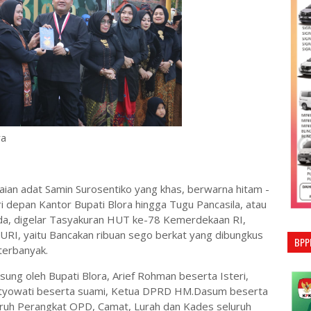
ra
an adat Samin Surosentiko yang khas, berwarna hitam -
i depan Kantor Bupati Blora hingga Tugu Pancasila, atau
muda, digelar Tasyakuran HUT ke-78 Kemerdekaan RI,
RI, yaitu Bancakan ribuan sego berkat yang dibungkus
BPP
terbanyak.
sung oleh Bupati Blora, Arief Rohman beserta Isteri,
li Setyowati beserta suami, Ketua DPRD HM.Dasum beserta
luruh Perangkat OPD, Camat, Lurah dan Kades seluruh