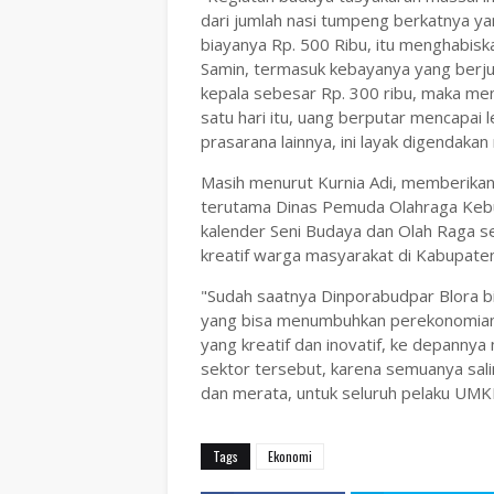
dari jumlah nasi tumpeng berkatnya yang
biayanya Rp. 500 Ribu, itu menghabiska
Samin, termasuk kebayanya yang berju
kepala sebesar Rp. 300 ribu, maka meng
satu hari itu, uang berputar mencapai 
prasarana lainnya, ini layak digendakan
Masih menurut Kurnia Adi, memberika
terutama Dinas Pemuda Olahraga Keb
kalender Seni Budaya dan Olah Raga s
kreatif warga masyarakat di Kabupaten
"Sudah saatnya Dinporabudpar Blora bi
yang bisa menumbuhkan perekonomian 
yang kreatif dan inovatif, ke depanny
sektor tersebut, karena semuanya salin
dan merata, untuk seluruh pelaku UMK
Tags
Ekonomi