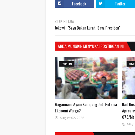
Facebook
Twitter
LEBIH LAMA
Jokowi : "Saya Bukan Lurah, Saya Presiden"
ANDA MUNGKIN MENYUKAI POSTINGAN INI
EKONOMI
ADVE
Bagaimana Ayam Kampung Jadi Potensi
Ikut Re
Ekonomi Warga?
Apresia
073/Ma
August 02, 2026
May 