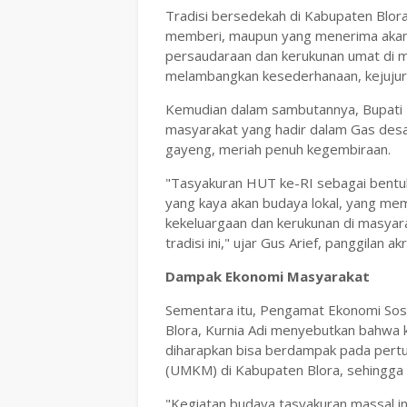
Tradisi bersedekah di Kabupaten Blora
memberi, maupun yang menerima akan m
persaudaraan dan kerukunan umat di 
melambangkan kesederhanaan, kejujur
Kemudian dalam sambutannya, Bupati 
masyarakat yang hadir dalam Gas desa
gayeng, meriah penuh kegembiraan.
"Tasyakuran HUT ke-RI sebagai bentu
yang kaya akan budaya lokal, yang memi
kekeluargaan dan kerukunan di masyarak
tradisi ini," ujar Gus Arief, panggilan ak
Dampak Ekonomi Masyarakat
Sementara itu, Pengamat Ekonomi Sos
Blora, Kurnia Adi menyebutkan bahwa 
diharapkan bisa berdampak pada pert
(UMKM) di Kabupaten Blora, sehingga 
"Kegiatan budaya tasyakuran massal ini