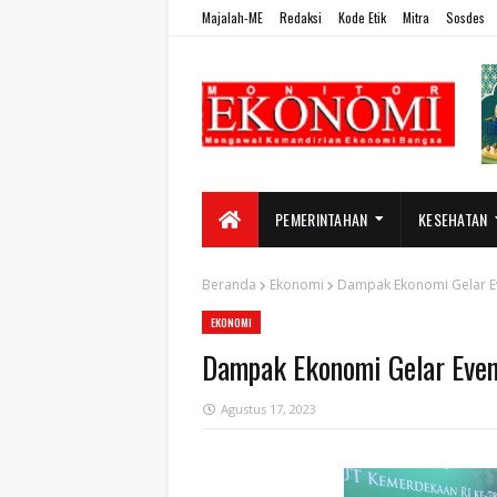
Majalah-ME
Redaksi
Kode Etik
Mitra
Sosdes
PEMERINTAHAN
KESEHATAN
Beranda
Ekonomi
Dampak Ekonomi Gelar E
EKONOMI
Dampak Ekonomi Gelar Even
Agustus 17, 2023