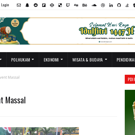
Login
POLHUKAM
EKONOMI
WISATA & BUDAYA
PENDIDIKA
vent Massal
PDI
t Massal