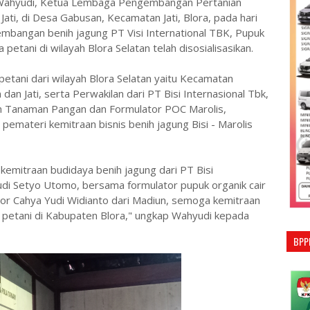
Wahyudi, Ketua Lembaga Pengembangan Pertanian
ti, di Desa Gabusan, Kecamatan Jati, Blora, pada hari
embangan benih jagung PT Visi International TBK, Pupuk
petani di wilayah Blora Selatan telah disosialisasikan.
 petani dari wilayah Blora Selatan yaitu Kecamatan
n Jati, serta Perwakilan dari PT Bisi Internasional Tbk,
an Tanaman Pangan dan Formulator POC Marolis,
pemateri kemitraan bisnis benih jagung Bisi - Marolis
m kemitraan budidaya benih jagung dari PT Bisi
Budi Setyo Utomo, bersama formulator pupuk organik cair
esor Cahya Yudi Widianto dari Madiun, semoga kemitraan
 petani di Kabupaten Blora," ungkap Wahyudi kepada
BPP