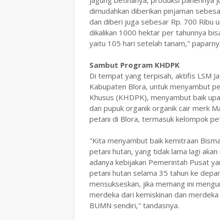
jagung betinanya, produksi panennya jug
dimudahkan diberikan pinjaman sebesar
dan diberi juga sebesar Rp. 700 Ribu u
dikalikan 1000 hektar per tahunnya bi
yaitu 105 hari setelah tanam," paparny
Sambut Program KHDPK
Di tempat yang terpisah, aktifis LSM J
Kabupaten Blora, untuk menyambut p
Khusus (KHDPK), menyambut baik upaya
dan pupuk organik organik cair merk M
petani di Blora, termasuk kelompok pet
"Kita menyambut baik kemitraan Bisma 
petani hutan, yang tidak lama lagi aka
adanya kebijakan Pemerintah Pusat yan
petani hutan selama 35 tahun ke depan, 
mensukseskan, jika memang ini mengunt
merdeka dari kemiskinan dan merdeka d
BUMN sendiri," tandasnya.