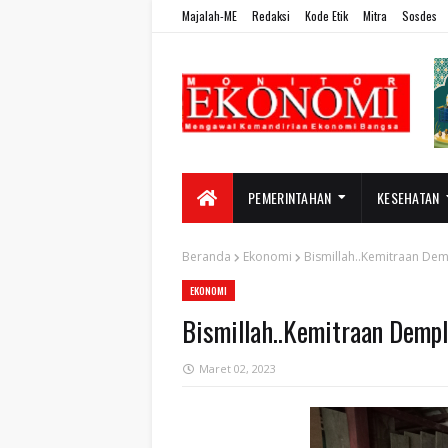
Majalah-ME
Redaksi
Kode Etik
Mitra
Sosdes
PEMERINTAHAN
KESEHATAN
Beranda
Ekonomi
Bismillah..Kemitraan Dem
EKONOMI
Bismillah..Kemitraan Dempl
Maret 02, 2023