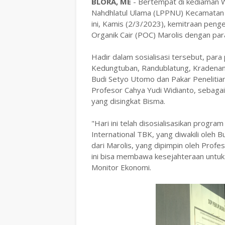
BLORA, ME
- Bertempat di kediaman 
Nahdhlatul Ulama (LPPNU) Kecamatan Ja
ini, Kamis (2/3/2023), kemitraan peng
Organik Cair (POC) Marolis dengan para 
Hadir dalam sosialisasi tersebut, para
Kedungtuban, Randublatung, Kradenan da
Budi Setyo Utomo dan Pakar Peneliti
Profesor Cahya Yudi Widianto, sebagai 
yang disingkat Bisma.
"Hari ini telah disosialisasikan progra
International TBK, yang diwakili oleh 
dari Marolis, yang dipimpin oleh Prof
ini bisa membawa kesejahteraan untuk
Monitor Ekonomi.