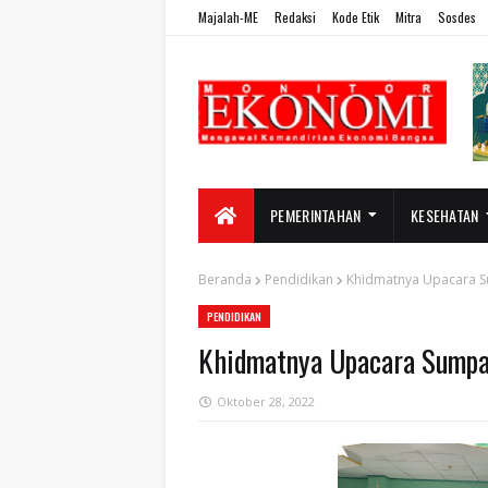
Majalah-ME
Redaksi
Kode Etik
Mitra
Sosdes
PEMERINTAHAN
KESEHATAN
Beranda
Pendidikan
Khidmatnya Upacara S
PENDIDIKAN
Khidmatnya Upacara Sumpa
Oktober 28, 2022