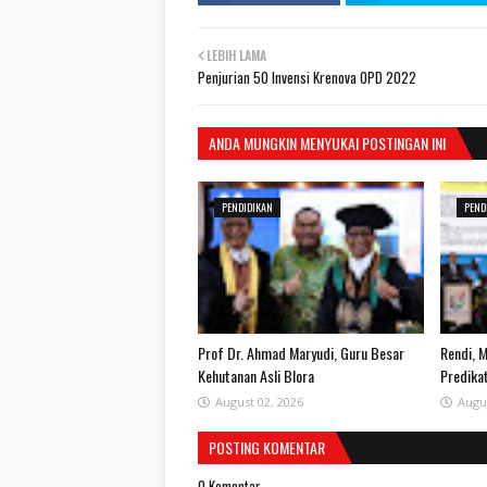
LEBIH LAMA
Penjurian 50 Invensi Krenova OPD 2022
ANDA MUNGKIN MENYUKAI POSTINGAN INI
PENDIDIKAN
PEND
Prof Dr. Ahmad Maryudi, Guru Besar
Rendi, 
Kehutanan Asli Blora
Predika
August 02, 2026
Augu
POSTING KOMENTAR
0 Komentar