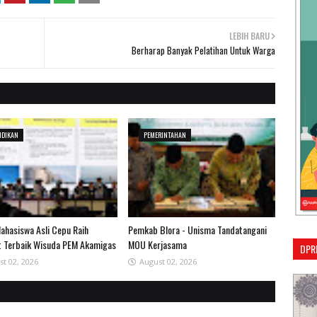
LEBIH BARU
Berharap Banyak Pelatihan Untuk Warga
IDIKAN
PEMERINTAHAN
Mahasiswa Asli Cepu Raih
Pemkab Blora - Unisma Tandatangani
t Terbaik Wisuda PEM Akamigas
MOU Kerjasama
DPR
st 02, 2026
August 02, 2026