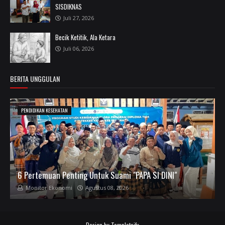
SISDIKNAS
Juli 27, 2026
Becik Ketitik, Ala Ketara
Juli 06, 2026
BERITA UNGGULAN
PENDIDIKAN KESEHATAN
6 Pertemuan Penting Untuk Suami "PAPA SI DINI"
Monitor Ekonomi
Agustus 08, 2026
Design by
Templateify