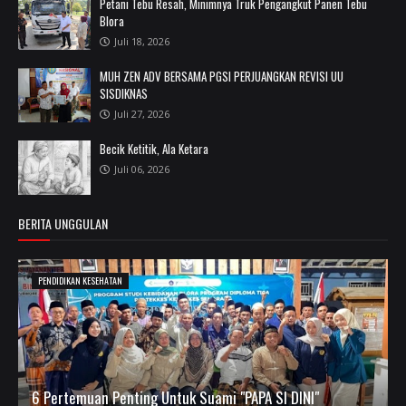
Petani Tebu Resah, Minimnya Truk Pengangkut Panen Tebu
Blora
Juli 18, 2026
MUH ZEN ADV BERSAMA PGSI PERJUANGKAN REVISI UU
SISDIKNAS
Juli 27, 2026
Becik Ketitik, Ala Ketara
Juli 06, 2026
BERITA UNGGULAN
PENDIDIKAN KESEHATAN
6 Pertemuan Penting Untuk Suami "PAPA SI DINI"