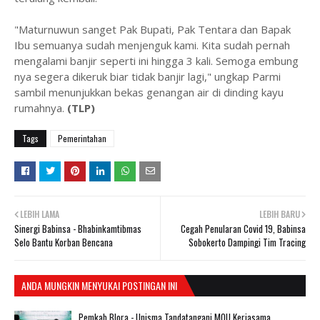
"Maturnuwun sanget Pak Bupati, Pak Tentara dan Bapak
Ibu semuanya sudah menjenguk kami. Kita sudah pernah
mengalami banjir seperti ini hingga 3 kali. Semoga embung
nya segera dikeruk biar tidak banjir lagi," ungkap Parmi
sambil menunjukkan bekas genangan air di dinding kayu
rumahnya.
(TLP)
Tags
Pemerintahan
LEBIH LAMA
LEBIH BARU
Sinergi Babinsa - Bhabinkamtibmas
Cegah Penularan Covid 19, Babinsa
Selo Bantu Korban Bencana
Sobokerto Dampingi Tim Tracing
ANDA MUNGKIN MENYUKAI POSTINGAN INI
Pemkab Blora - Unisma Tandatangani MOU Kerjasama