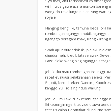
"Iyo mas, aku terinspirasi ko omongan
wi-fi, trus gawe acara nonton bareng n
wong do teka lungo njajan Ning warung
royale.
Nanging bengi Iki, tamune beda, ora k
rombongan nganggo mobil, nganggo se
nganggo seragam khaki, ireng - ireng l
"Wah ajiiur duik ndok Iki, pie aku njel
diundur neh, kredibilatase awak Dewe s
Law" aloke wong sing nganggo seragam 
Jebule iku mau rombongan Petinggi ut
rapat evaluasi pelaksanaan seleksi Pe
Bupati, karo ditekani Dandim, Kapolre
kanggo Yu Tik, sing ndue warung.
Jebule Om Law, dijak rembugan nggo m
Iki kepengin ngerti advise utawa pend
tertulis calon Perangkat diundurno sa