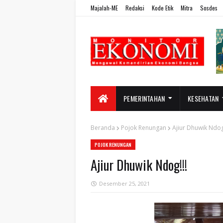
Majalah-ME
Redaksi
Kode Etik
Mitra
Sosdes
PEMERINTAHAN
KESEHATAN
Beranda
Pojok Renungan
Ajiur Dhuwik Ndog
POJOK RENUNGAN
Ajiur Dhuwik Ndog!!!
Desember 25, 2021