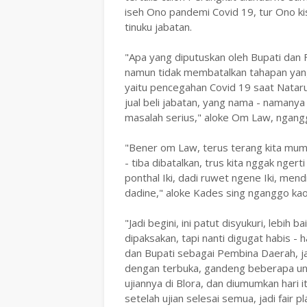
iseh Ono pandemi Covid 19, tur Ono ki
tinuku jabatan.
"Apa yang diputuskan oleh Bupati dan F
namun tidak membatalkan tahapan yang 
yaitu pencegahan Covid 19 saat Nataru
jual beli jabatan, yang nama - namanya
masalah serius," aloke Om Law, ngang
"Bener om Law, terus terang kita mume
- tiba dibatalkan, trus kita nggak nge
ponthal Iki, dadi ruwet ngene Iki, men
dadine," aloke Kades sing nganggo kaos
"Jadi begini, ini patut disyukuri, lebih
dipaksakan, tapi nanti digugat habis - 
dan Bupati sebagai Pembina Daerah, jad
dengan terbuka, gandeng beberapa univ
ujiannya di Blora, dan diumumkan hari i
setelah ujian selesai semua, jadi fair