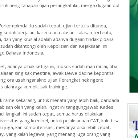
sruh neng tahapan ujian perangkat iku, merga dugaan dol
orkompimda itu sudah tepat, ujian tertulis ditunda,
sudah berjalan, karena ada alasan - alasan tertentu,
, dan yang krusial adalah adanya dugaan tindak pidana
 sudah dikantongi oleh Kepolisian dan Kejaksaan, ini
go Bahasa Indonesia.
t, adanya pihak ketiga ini, mosok sudah mau mulai, tiba
rti alasan sing sak mestine, awak Dewe dadine keponthal
ding ora usah nganakno ujian Perangkat nek ngene
 olahraga komplit sak traininge.
 baik rame sekarang, untuk menata yang lebih baik, daripada
habisan oleh yang kalah, ingat ini tanggungjawab Kades,
i langkah ini sudah tepat, semua harus dilakukan
ersitas yang kredibel, untuk pelaksanaan CAT, kalo bisa
tu juga, kan komputerisasi, mestinya bisa lebih cepat,
 play, yang kalah legawa, yang menang juga orang yang