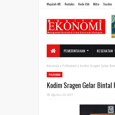
Majalah-ME
Redaksi
Kode Etik
Mitra
Sosdes
PEMERINTAHAN
KESEHATAN
Beranda
Polhukam
Kodim Sragen Gelar Bint
POLHUKAM
Kodim Sragen Gelar Bintal 
Agustus 24, 2021