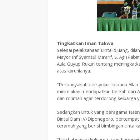
Tingkatkan Iman Takwa
Selesai pelaksanaan Bintalidjuang, dil
Mayor Inf Syamsul Ma'arif, S. Ag (Pab
Aula Guyup Rukun tentang meningkatka
atas karunianya.
"Perbanyaklah bersyukur kepada Allah 
minim akan mendapatkan berkah dari Al
dan rohmah agar terdorong keluarga y
Sedangkan untuk yang beragama Nasra
Bintal Dam IV/Diponegoro, bertempat
ceramah yang berisi bimbingan cinta 
"Jalin hubungan keluarga yang harmoni