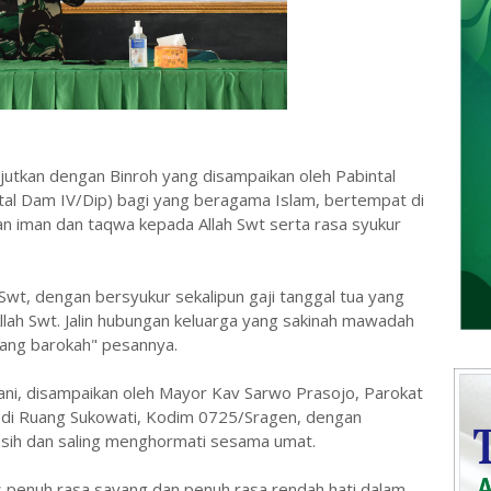
anjutkan dengan Binroh yang disampaikan oleh Pabintal
intal Dam IV/Dip) bagi yang beragama Islam, bertempat di
n iman dan taqwa kepada Allah Swt serta rasa syukur
Swt, dengan bersyukur sekalipun gaji tanggal tua yang
lah Swt. Jalin hubungan keluarga yang sakinah mawadah
ang barokah" pesannya.
ni, disampaikan oleh Mayor Kav Sarwo Prasojo, Parokat
 di Ruang Sukowati, Kodim 0725/Sragen, dengan
kasih dan saling menghormati sesama umat.
s penuh rasa sayang dan penuh rasa rendah hati dalam