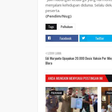
menjalani kehidupan didunia. Selalu 
peserta.
(Pendim/Nug)
Tags
Polhukam
Facebook
Twitter
LEBIH LAMA
Edi Wuryanto Upayakan 20.000 Dosis Vaksin Per Mi
Blora
ANDA MUNGKIN MENYUKAI POSTINGAN INI
POLHUKAM
POL