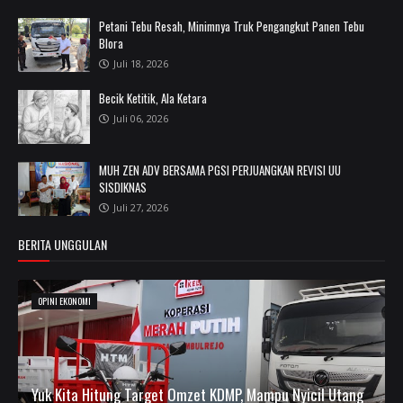
Petani Tebu Resah, Minimnya Truk Pengangkut Panen Tebu
Blora
Juli 18, 2026
Becik Ketitik, Ala Ketara
Juli 06, 2026
MUH ZEN ADV BERSAMA PGSI PERJUANGKAN REVISI UU
SISDIKNAS
Juli 27, 2026
BERITA UNGGULAN
OPINI EKONOMI
Yuk Kita Hitung Target Omzet KDMP, Mampu Nyicil Utang