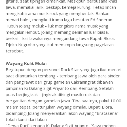
gitaris, saat tipingan dimainkan. Meskipun berbusana khas
Jawa, memakai jarik, beskap, kemeja kurung. Tetap lincah
mengikuti irama musik rock yang menghentak. Bahkan
menari balet, mengikuti irama lagu besutan Ed Sheeran.
Tubuh Jolang meliuk - liuk mengikuti irama musik yang
mengalun lembut. Jolang memang seniman luar biasa,
berkali - kali lawakannya mengundang tawa Bupati Blora,
Djoko Nugroho yang ikut memimpin langsung pagelaran
tersebut.
Wayang Kulit Mulai
Begitupun dengan personel Rock Star yang juga ikut menari
saat dilantunkan tembang - tembang Jawa oleh para sinden
dan pengrawit dari grup gamelan Cakraningrat dibawah
pimpinan Ki Dalang Sigit Ariyanto dari Rembang. Setelah
puas berjingkrak - jingkrak diiringi musik rock dan
bergantian dengan gamelan Jawa. Tiba saatnya, pukul 10.00
malam tepat, pertunjukan wayang dimulai. Bupati Blora,
didampingi Jolang menyerahkan lakon wayang "Bratasena"
tokoh kunci dari lakon
"Dewa Ruci" kepada Ki Dalang Sigit Arianto. "Saya mohon