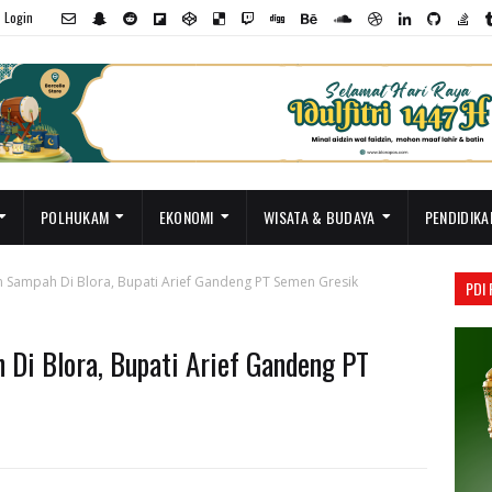
Login
POLHUKAM
EKONOMI
WISATA & BUDAYA
PENDIDIKA
 Sampah Di Blora, Bupati Arief Gandeng PT Semen Gresik
PDI
Di Blora, Bupati Arief Gandeng PT