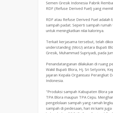
Semen Gresik Indonesia Pabrik Remba
RDF (Refuse Derived Fuel) yang memilik
RDF atau Refuse Derived Fuel adalah ba
sampah padat. Seperti sampah rumah ta
untuk meningkatkan nilai kalorinya.
Terkait kerjasama tersebut, telah d
understanding (MoU) antara Bupati Bl
Gresik, Muhammad Supriyadi, pada Jum
Penandatanganan dilakukan di ruang p
Wakil Bupati Blora, Hj. Sri Setyorini,
jajaran Kepala Organisasi Perangkat D
Indonesia.
"Produksi sampah Kabupaten Blora yang
TPA Blora maupun TPA Cepu. Mengharus
pengelolaan sampah yang ramah lingk
sampah di pedesaan, hari ini kami ju