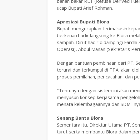
bahan bakar RDF (Refuse Derived Fuel
ucap Bupati Arief Rohman.
Apresiasi Bupati Blora
Bupati mengucapkan terimakasih kepad
berkenan hadir langsung ke Blora me
sampah. Dirut hadir didampingi Fardhi
Operasi), Abdul Manan (Sekretaris Per
Dengan bantuan pembinaan dari PT. S
terurai dan terkumpul di TPA, akan diol
proses pemilahan, pencacahan, dan p
"Tentunya dengan sistem ini akan meni
menyusun konsep kerjasama pengelola
menata kelembagaannya dan SDM -nya,
Senang Bantu Blora
Sementara itu, Direktur Utama PT. S
turut serta membantu Blora dalam pe