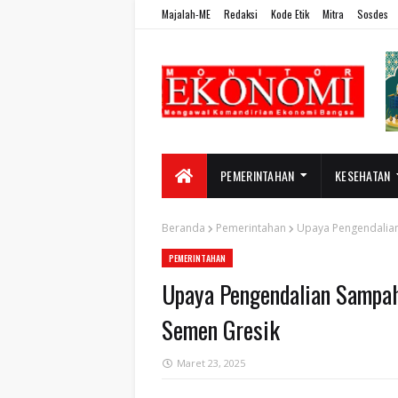
Majalah-ME
Redaksi
Kode Etik
Mitra
Sosdes
PEMERINTAHAN
KESEHATAN
Beranda
Pemerintahan
Upaya Pengendalian
PEMERINTAHAN
Upaya Pengendalian Sampah 
Semen Gresik
Maret 23, 2025