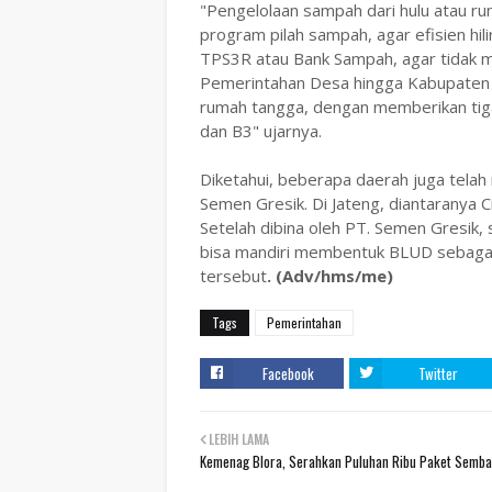
"Pengelolaan sampah dari hulu atau ru
program pilah sampah, agar efisien hil
TPS3R atau Bank Sampah, agar tidak m
Pemerintahan Desa hingga Kabupaten
rumah tangga, dengan memberikan tiga
dan B3" ujarnya.
Diketahui, beberapa daerah juga tela
Semen Gresik. Di Jateng, diantaranya C
Setelah dibina oleh PT. Semen Gresik,
bisa mandiri membentuk BLUD sebaga
tersebut
. (Adv/hms/me)
Tags
Pemerintahan
Facebook
Twitter
LEBIH LAMA
Kemenag Blora, Serahkan Puluhan Ribu Paket Semb