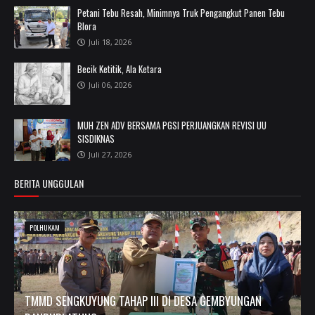
Petani Tebu Resah, Minimnya Truk Pengangkut Panen Tebu
Blora
Juli 18, 2026
Becik Ketitik, Ala Ketara
Juli 06, 2026
MUH ZEN ADV BERSAMA PGSI PERJUANGKAN REVISI UU
SISDIKNAS
Juli 27, 2026
BERITA UNGGULAN
POLHUKAM
TMMD SENGKUYUNG TAHAP III DI DESA GEMBYUNGAN