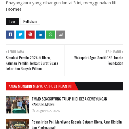
Bhayangkara yang dibangun lantai 3 ini, menggunakan lift.
(Rome)
Tags
Polhukam
LEBIH LAMA
LEBIH BARU
Simulasi Pemilu 2024 di Blora,
Wakapolri Agus Sentil CSR Tanoto
Keluhan Pemilih Terkait Surat Suara
Foundation
Lebar dan Banyak Pilihan
ANDA MUNGKIN MENYUKAI POSTINGAN INI
TMMD SENGKUYUNG TAHAP III DI DESA GEMBYUNGAN
RANDUBLATUNG
August 02, 2026
Pesan Irjen Pol. Mardiyono Kepada Satpam Blora, Agar Disiplin
dan Profesional!