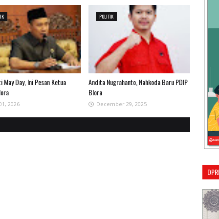
TIK
POLITIK
i May Day, Ini Pesan Ketua
Andita Nugrahanto, Nahkoda Baru PDIP
lora
Blora
01, 2026
December 29, 2025
DPR