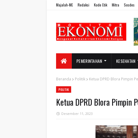
Majalah-ME
Redaksi
Kode Etik
Mitra
Sosdes
PEMERINTAHAN
KESEHATAN
Beranda
Politik
Ketua DPRD Blora Pimpin P
POLITIK
Ketua DPRD Blora Pimpin 
Desember 11, 2023