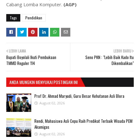
Cabang Lomba Komputer.
(AGP)
Tags
Pendidikan
LEBIH LAMA
LEBIH BARU
Bupati Boyolali Ikuti Pembukaan
Seno PKN : "Lebih Baik Kado Itu
TMMD Reguler 114
Dikembalikan"
ANDA MUNGKIN MENYUKAI POSTINGAN INI
Prof Dr. Ahmad Maryudi, Guru Besar Kehutanan Asli Blora
August 02, 2026
Rendi, Mahasiswa Asli Cepu Raih Predikat Terbaik Wisuda PEM
Akamigas
August 02, 2026