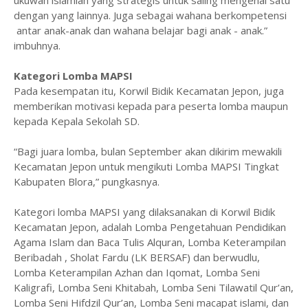
ukuwah islamiah yang strategis untuk saling mengenal satu
dengan yang lainnya. Juga sebagai wahana berkompetensi
antar anak-anak dan wahana belajar bagi anak - anak.”
imbuhnya.
Kategori Lomba MAPSI
Pada kesempatan itu, Korwil Bidik Kecamatan Jepon, juga
memberikan motivasi kepada para peserta lomba maupun
kepada Kepala Sekolah SD.
“Bagi juara lomba, bulan September akan dikirim mewakili
Kecamatan Jepon untuk mengikuti Lomba MAPSI Tingkat
Kabupaten Blora,” pungkasnya.
Kategori lomba MAPSI yang dilaksanakan di Korwil Bidik
Kecamatan Jepon, adalah Lomba Pengetahuan Pendidikan
Agama Islam dan Baca Tulis Alquran, Lomba Keterampilan
Beribadah , Sholat Fardu (LK BERSAF) dan berwudlu,
Lomba Keterampilan Azhan dan Iqomat, Lomba Seni
Kaligrafi, Lomba Seni Khitabah, Lomba Seni Tilawatil Qur’an,
Lomba Seni Hifdzil Qur’an, Lomba Seni macapat islami, dan