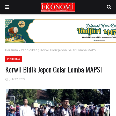
Beranda
Pendidikan
Korwil Bidik Jepon Gelar Lomba MAPSI
PENDIDIKAN
Korwil Bidik Jepon Gelar Lomba MAPSI
Juli 27, 2022