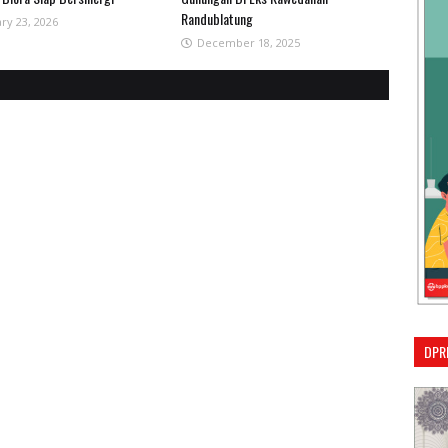
Randublatung
ry 23, 2026
December 18, 2025
DPR