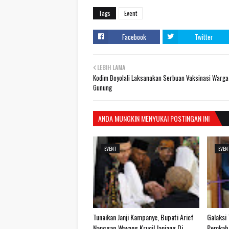
Tags
Event
Facebook
Twitter
LEBIH LAMA
Kodim Boyolali Laksanakan Serbuan Vaksinasi Warga
Gunung
ANDA MUNGKIN MENYUKAI POSTINGAN INI
EVENT
EVEN
Tunaikan Janji Kampanye, Bupati Arief
Galaksi
Nanggap Wayang Krucil Janjang Di
Pemkab 