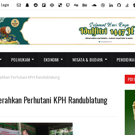
Login
POLHUKAM
EKONOMI
WISATA & BUDAYA
PENDIDIKA
rahkan Perhutani KPH Randublatung
PDI
erahkan Perhutani KPH Randublatung