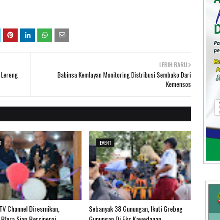
LEBIH BARU
 Lereng
Babinsa Kemlayan Monitoring Distribusi Sembako Dari
Kemensos
T
EVENT
 TV Channel Diresmikan,
Sebanyak 38 Gunungan, Ikuti Grebeg
Blora Siap Bersinergi
Gunungan Di Eks Kawedanan