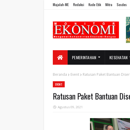
Majalah-ME
Redaksi
Kode Etik
Mitra
Sosdes
PEMERINTAHAN
KESEHATAN
Beranda
Event
Ratusan Paket Bantuan Dise
EVENT
Ratusan Paket Bantuan Dis
Agustus 09, 2021