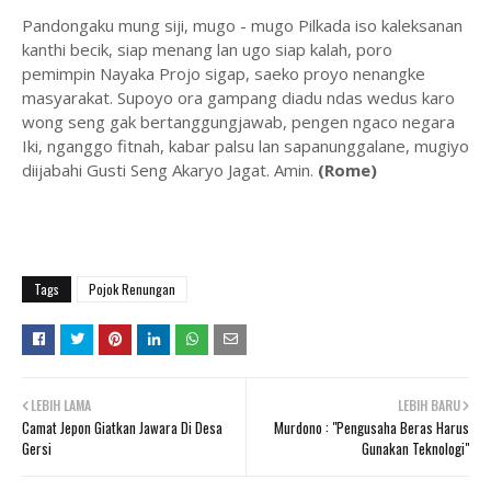
Pandongaku mung siji, mugo - mugo Pilkada iso kaleksanan
kanthi becik, siap menang lan ugo siap kalah, poro
pemimpin Nayaka Projo sigap, saeko proyo nenangke
masyarakat. Supoyo ora gampang diadu ndas wedus karo
wong seng gak bertanggungjawab, pengen ngaco negara
Iki, nganggo fitnah, kabar palsu lan sapanunggalane, mugiyo
diijabahi Gusti Seng Akaryo Jagat. Amin.
(Rome)
Tags
Pojok Renungan
LEBIH LAMA
LEBIH BARU
Camat Jepon Giatkan Jawara Di Desa
Murdono : "Pengusaha Beras Harus
Gersi
Gunakan Teknologi"