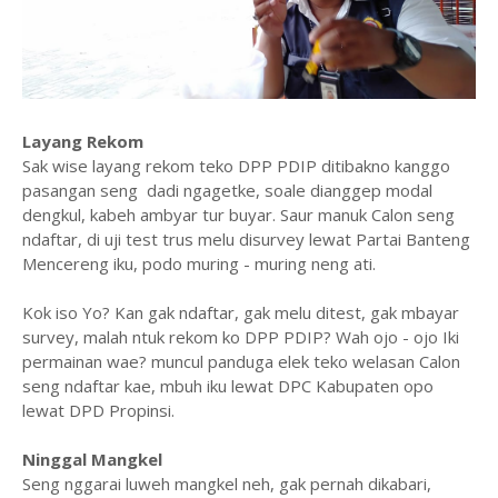
Layang Rekom
Sak wise layang rekom teko DPP PDIP ditibakno kanggo
pasangan seng dadi ngagetke, soale dianggep modal
dengkul, kabeh ambyar tur buyar. Saur manuk Calon seng
ndaftar, di uji test trus melu disurvey lewat Partai Banteng
Mencereng iku, podo muring - muring neng ati.
Kok iso Yo? Kan gak ndaftar, gak melu ditest, gak mbayar
survey, malah ntuk rekom ko DPP PDIP? Wah ojo - ojo Iki
permainan wae? muncul panduga elek teko welasan Calon
seng ndaftar kae, mbuh iku lewat DPC Kabupaten opo
lewat DPD Propinsi.
Ninggal Mangkel
Seng nggarai luweh mangkel neh, gak pernah dikabari,