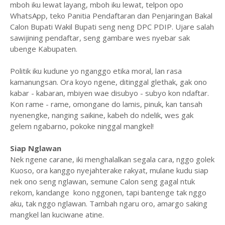
mboh iku lewat layang, mboh iku lewat, telpon opo
WhatsApp, teko Panitia Pendaftaran dan Penjaringan Bakal
Calon Bupati Wakil Bupati seng neng DPC PDIP. Ujare salah
sawijining pendaftar, seng gambare wes nyebar sak
ubenge Kabupaten.
Politik iku kudune yo nganggo etika moral, lan rasa
kamanungsan. Ora koyo ngene, ditinggal glethak, gak ono
kabar - kabaran, mbiyen wae disubyo - subyo kon ndaftar.
Kon rame - rame, omongane do lamis, pinuk, kan tansah
nyenengke, nanging saikine, kabeh do ndelik, wes gak
gelem ngabarno, pokoke ninggal mangkel!
Siap Nglawan
Nek ngene carane, iki menghalalkan segala cara, nggo golek
Kuoso, ora kanggo nyejahterake rakyat, mulane kudu siap
nek ono seng nglawan, semune Calon seng gagal ntuk
rekom, kandange kono nggonen, tapi bantenge tak nggo
aku, tak nggo nglawan. Tambah ngaru oro, amargo saking
mangkel lan kuciwane atine.