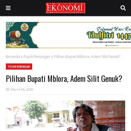
Beranda
Pojok Renungan
Pilihan Bupati Mblora, Adem Silit Genuk?
POJOK RENUNGAN
Pilihan Bupati Mblora, Adem Silit Genuk?
Maret 06, 2020