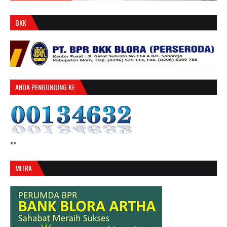
BKK
ANDA PENGUNJUNG KE
<>
MITRA