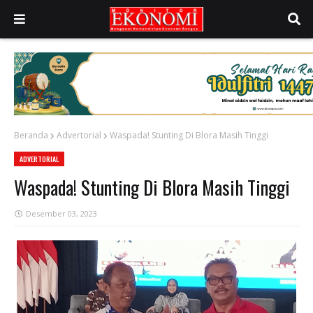
Beranda
Advertorial
Waspada! Stunting Di Blora Masih Tinggi
ADVERTORIAL
Waspada! Stunting Di Blora Masih Tinggi
Desember 03, 2023