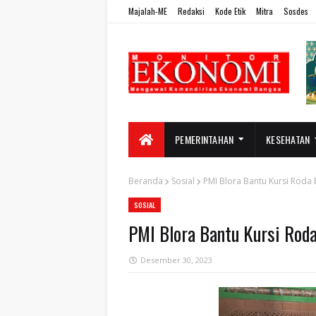
Majalah-ME
Redaksi
Kode Etik
Mitra
Sosdes
PEMERINTAHAN
KESEHATAN
Beranda
Sosial
PMI Blora Bantu Kursi Roda 
SOSIAL
PMI Blora Bantu Kursi Roda
Desember 30, 2023