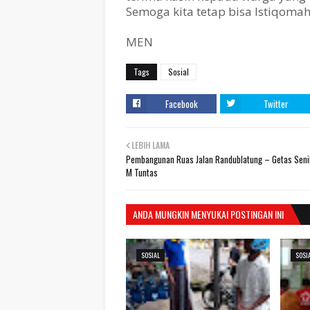
Semoga kita tetap bisa Istiqoma
MEN
Tags
Sosial
Facebook
Twitter
LEBIH LAMA
Pembangunan Ruas Jalan Randublatung – Getas Seni
M Tuntas
ANDA MUNGKIN MENYUKAI POSTINGAN INI
SOSIAL
SOSI