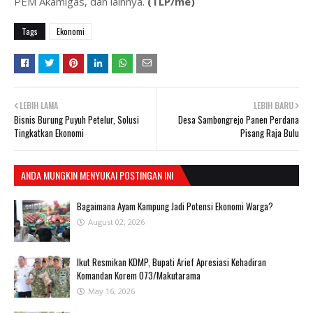
PEM Akamigas, dan lainnya.
(TLP/me)
Tags
Ekonomi
LEBIH LAMA
LEBIH BARU
Bisnis Burung Puyuh Petelur, Solusi
Desa Sambongrejo Panen Perdana
Tingkatkan Ekonomi
Pisang Raja Bulu
ANDA MUNGKIN MENYUKAI POSTINGAN INI
Bagaimana Ayam Kampung Jadi Potensi Ekonomi Warga?
August 02, 2026
Ikut Resmikan KDMP, Bupati Arief Apresiasi Kehadiran
Komandan Korem 073/Makutarama
May 16, 2026