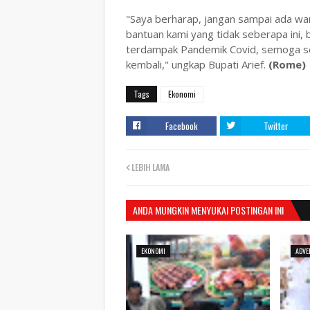
"Saya berharap, jangan sampai ada wa
bantuan kami yang tidak seberapa ini,
terdampak Pandemik Covid, semoga semu
kembali," ungkap Bupati Arief.
(Rome)
Tags
Ekonomi
Facebook
Twitter
LEBIH LAMA
ANDA MUNGKIN MENYUKAI POSTINGAN INI
EKONOMI
ADVE