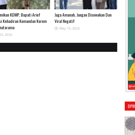
smikan KDMP, Bupati Arief
Jaga Amanah, Jangan Disewakan Dan
si Kehadiran Komandan Korem
Viral Negatif
kutarama
May 15, 2026
16, 2026
DPR