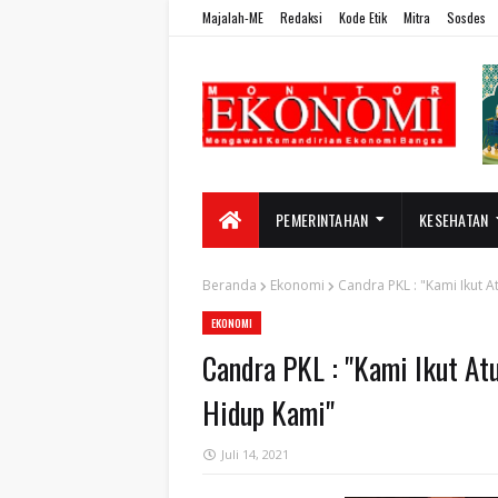
Majalah-ME
Redaksi
Kode Etik
Mitra
Sosdes
PEMERINTAHAN
KESEHATAN
Beranda
Ekonomi
Candra PKL : "Kami Ikut 
EKONOMI
Candra PKL : "Kami Ikut At
Hidup Kami"
Juli 14, 2021