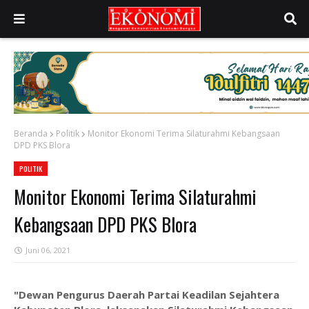
Beranda
Politik
Monitor Ekonomi Terima Silaturahmi Kebangsaan
DPD PKS Blora
POLITIK
Monitor Ekonomi Terima Silaturahmi
Kebangsaan DPD PKS Blora
Juni 06, 2021
"Dewan Pengurus Daerah Partai Keadilan Sejahtera