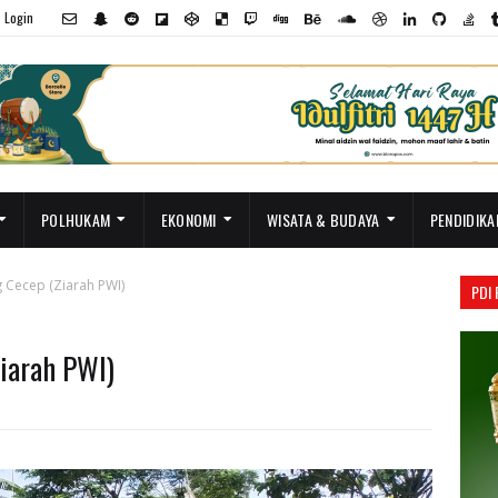
Login
POLHUKAM
EKONOMI
WISATA & BUDAYA
PENDIDIKA
 Cecep (Ziarah PWI)
PDI
iarah PWI)