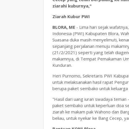
ziarahi kuburnya,"
Ziarah Kubur PWI
BLORA, ME
- Lima hari sejak wafatny
Indonesia (PWI) Kabupaten Blora, Waho
Suasana duka masih menyelimuti, kenan
sepanjang perjalanan menuju makamnya 
(21/2/2021) seperti yang telah diage
makamnya, di Tempat Pemakaman Umu
Kunduran.
Heri Purnomo, Sekretaris PWI Kabupa
untuk melaksanakan hasil rapat Pengur
berupa paket sembako untuk keluarga y
"Hasil dari uang iuran swadaya teman 
paket sembako untuk keperluan doa se
ziarah ke makam pak Wahono dan Bang 
beliau, untuk nyekar ke Bang Cecep, y
Bantuan KONI Blora