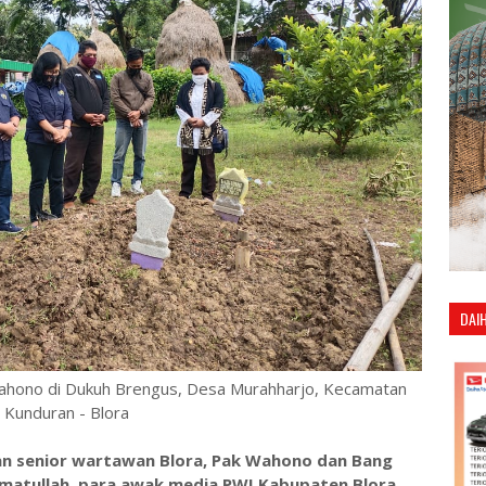
DAI
ahono di Dukuh Brengus, Desa Murahharjo, Kecamatan
Kunduran - Blora
n senior wartawan Blora, Pak Wahono dan Bang
hmatullah, para awak media PWI Kabupaten Blora