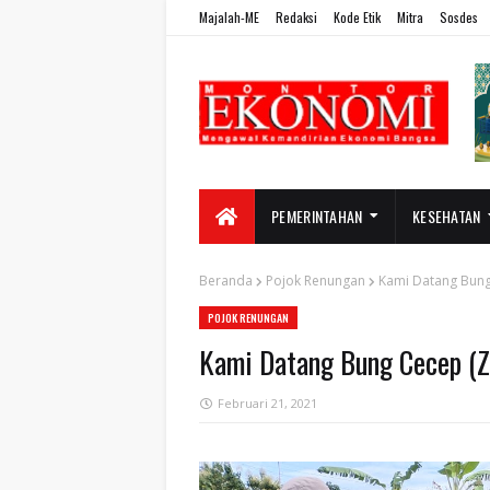
Majalah-ME
Redaksi
Kode Etik
Mitra
Sosdes
PEMERINTAHAN
KESEHATAN
Beranda
Pojok Renungan
Kami Datang Bung
POJOK RENUNGAN
Kami Datang Bung Cecep (Z
Februari 21, 2021