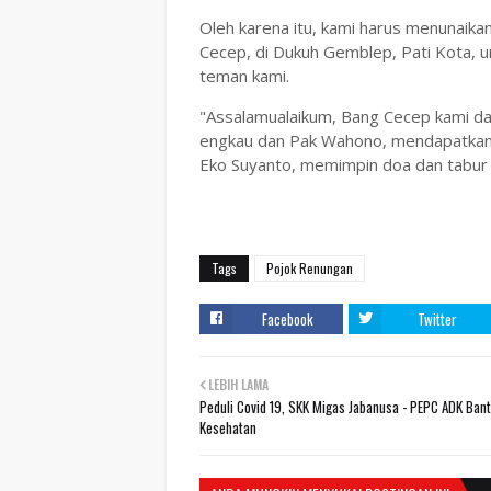
Oleh karena itu, kami harus menunaik
Cecep, di Dukuh Gemblep, Pati Kota
teman kami.
"Assalamualaikum, Bang Cecep kami 
engkau dan Pak Wahono, mendapatkan te
Eko Suyanto, memimpin doa dan tabur 
Tags
Pojok Renungan
Facebook
Twitter
LEBIH LAMA
Peduli Covid 19, SKK Migas Jabanusa - PEPC ADK Ban
Kesehatan