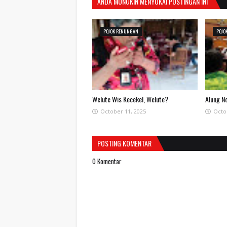
ANDA MUNGKIN MENYUKAI POSTINGAN INI
POJOK RENUNGAN
POJO
Welute Wis Kecekel, Welute?
Alung N
October 11, 2025
Octo
POSTING KOMENTAR
0 Komentar