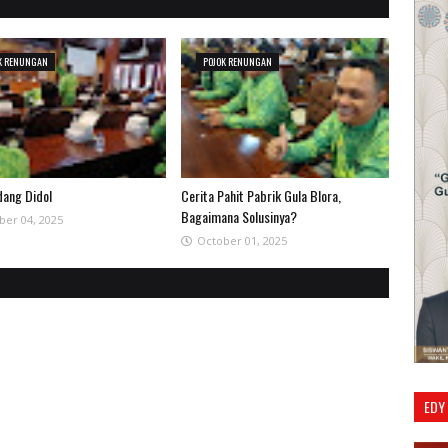
K RENUNGAN
POJOK RENUNGAN
dang Didol
Cerita Pahit Pabrik Gula Blora,
Bagaimana Solusinya?
ber 04, 2025
October 01, 2025
EDY