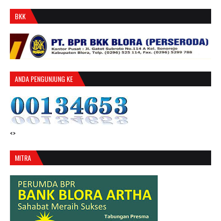
BKK
ANDA PENGUNJUNG KE
<>
MITRA