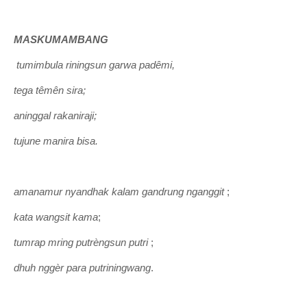
MASKUMAMBANG
tumimbula riningsun garwa padêmi,
tega têmên sira;
aninggal rakaniraji;
tujune manira bisa.
amanamur nyandhak kalam gandrung nganggit
;
kata wangsit kama
;
tumrap mring putrèngsun putri
;
dhuh nggèr para putriningwang
.