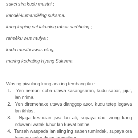
sukci sira kudu musthi
;
kandêl-kumandêling suksma
.
kang kaping pat lakuning rahsa sarèhning
;
rahsèku wus mulya ;
kudu musthi awas eling
;
maring kodrating Hyang Suksma
.
Wosing piwulang kang ana ing tembang iku :
1.
Yen nemoni coba utawa kasangsaran, kudu sabar, jujur,
lan nrima.
2.
Yen diremehake utawa dianggep asor, kudu tetep legawa
lan ikhlas.
3.
Njaga kesucian jiwa lan ati, supaya dadi wong kang
nduweni watak luhur lan kuwat batine.
4.
Tansah waspada lan eling ing saben tumindak, supaya ora