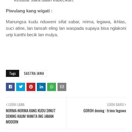
kesasar saka dalan kabecikan.
Piwulang kang wigati :
Manungsa kudu nduweni sifat sabar, nrima, legawa, ikhlas,
suci atine, lan tansah eling lan waspada supaya bisa nglakoni
urip kanthi becik lan mulya.
Tags
SASTRA JAWA
LEBIH LAMA
LEBIH BARU
NORMA-NORMA KANG KUDU DINUT
GOROH dening : trimo legowo
DENING KAUM WANITA ING JAMAN
MODERN