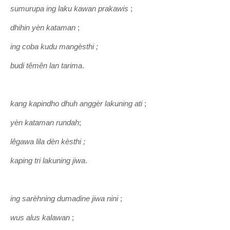
sumurupa ing laku kawan prakawis
;
dhihin yèn kataman
;
ing coba kudu mangèsthi ;
budi têmên lan tarima
.
kang kapindho dhuh anggèr lakuning ati
;
yèn kataman rundah
;
lêgawa lila dèn kèsthi
;
kaping tri lakuning jiwa
.
ing sarèhning dumadine jiwa nini
;
wus alus kalawan
;