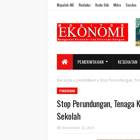
Majalah-ME
Redaksi
Kode Etik
Mitra
Sosdes
PEMERINTAHAN
KESEHATAN
Beranda
pendidikan
Stop Perundungan, Ten
PENDIDIKAN
Stop Perundungan, Tenaga 
Sekolah
November 12, 2025