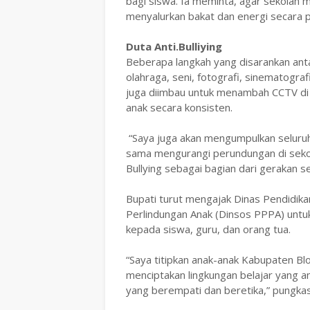
bagi siswa. Ia meminta, agar sekolah 
menyalurkan bakat dan energi secara po
Duta Anti.Bulliying
Beberapa langkah yang disarankan anta
olahraga, seni, fotografi, sinematografi
juga diimbau untuk menambah CCTV di t
anak secara konsisten.
‎ “Saya juga akan mengumpulkan seluru
sama mengurangi perundungan di sekol
Bullying sebagai bagian dari gerakan 
‎Bupati turut mengajak Dinas Pendidi
Perlindungan Anak (Dinsos PPPA) untuk
kepada siswa, guru, dan orang tua.
‎“Saya titipkan anak-anak Kabupaten B
menciptakan lingkungan belajar yang a
yang berempati dan beretika,” pungkas 