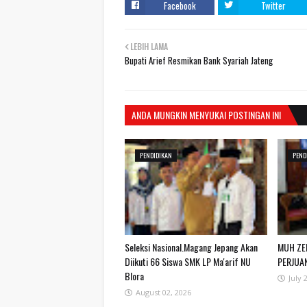
Facebook
Twitter
LEBIH LAMA
Bupati Arief Resmikan Bank Syariah Jateng
ANDA MUNGKIN MENYUKAI POSTINGAN INI
PENDIDIKAN
PEND
Seleksi Nasional.Magang Jepang Akan
MUH ZE
Diikuti 66 Siswa SMK LP Ma'arif NU
PERJUA
Blora
July 
August 02, 2026