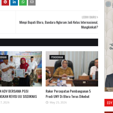
LEBIH BARU
Mimpi Bupati Blora, Bandara Ngloram Jadi Kelas Internasional,
Mungkinkah?
IDIKAN
PENDIDIKAN
N ADV BERSAMA PGSI
Rakor Percepatan Pembangunan 5
NGKAN REVISI UU SISDIKNAS
Prodi UNY Di Blora Terus Dikebut
EDY
27, 2026
May 25, 2026