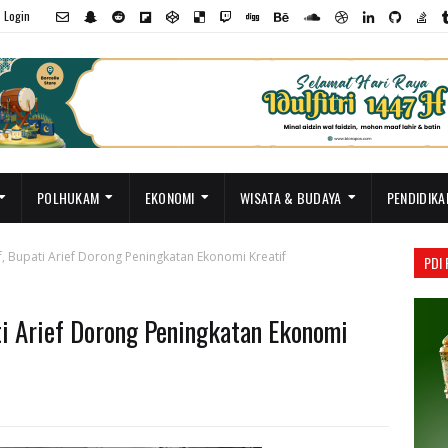
Login
POLHUKAM
EKONOMI
WISATA & BUDAYA
PENDIDIKA
f, Bupati Arief Dorong Peningkatan Ekonomi Kreatif
PDI
ti Arief Dorong Peningkatan Ekonomi