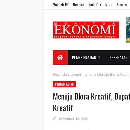
Majalah-ME
Redaksi
Kode Etik
Mitra
Sosdes
PEMERINTAHAN
KESEHATAN
Beranda
pemerintahan
Menuju Blora Kreati
PEMERINTAHAN
Menuju Blora Kreatif, Bupa
Kreatif
November 16, 2025