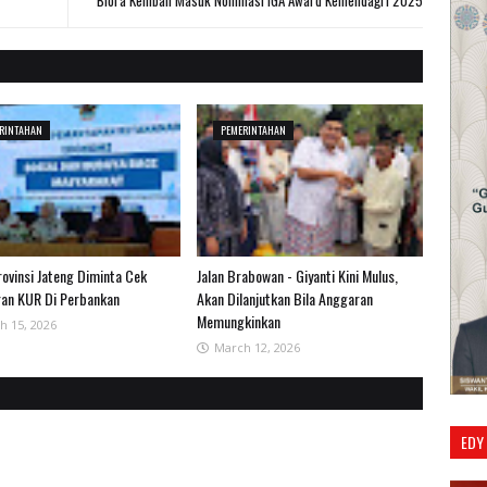
Blora Kembali Masuk Nominasi IGA Award Kemendagri 2025
RINTAHAN
PEMERINTAHAN
ovinsi Jateng Diminta Cek
Jalan Brabowan - Giyanti Kini Mulus,
ran KUR Di Perbankan
Akan Dilanjutkan Bila Anggaran
Memungkinkan
h 15, 2026
March 12, 2026
EDY