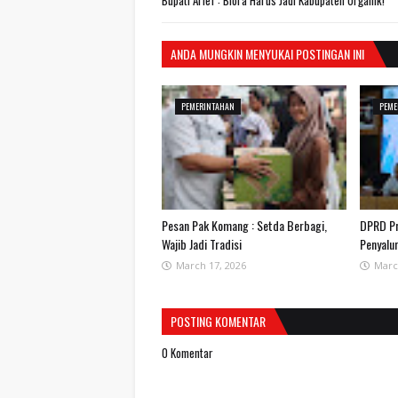
Bupati Arief : Blora Harus Jadi Kabupaten Organik!
ANDA MUNGKIN MENYUKAI POSTINGAN INI
PEMERINTAHAN
PEME
Pesan Pak Komang : Setda Berbagi,
DPRD Pr
Wajib Jadi Tradisi
Penyalu
March 17, 2026
Marc
POSTING KOMENTAR
0 Komentar