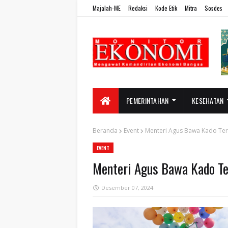
Majalah-ME
Redaksi
Kode Etik
Mitra
Sosdes
PEMERINTAHAN
KESEHATAN
Beranda
Event
Menteri Agus Bawa Kado Ter
EVENT
Menteri Agus Bawa Kado Te
Desember 07, 2024