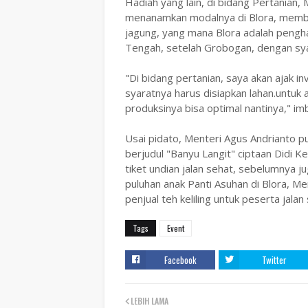
Hadiah yang lain, di bidang Pertanian,
menanamkan modalnya di Blora, memba
jagung, yang mana Blora adalah pengh
Tengah, setelah Grobogan, dengan sya
"Di bidang pertanian, saya akan ajak i
syaratnya harus disiapkan lahan.untuk
produksinya bisa optimal nantinya," i
Usai pidato, Menteri Agus Andrianto
berjudul "Banyu Langit" ciptaan Didi
tiket undian jalan sehat, sebelumnya ju
puluhan anak Panti Asuhan di Blora, 
penjual teh keliling untuk peserta jalan
Tags
Event
Facebook
Twitter
LEBIH LAMA