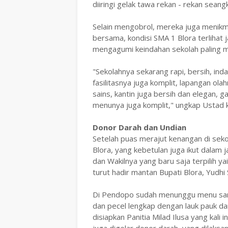
diiringi gelak tawa rekan - rekan seang
Selain mengobrol, mereka juga menikmat
bersama, kondisi SMA 1 Blora terlihat
mengagumi keindahan sekolah paling me
"Sekolahnya sekarang rapi, bersih, indah
fasilitasnya juga komplit, lapangan ol
sains, kantin juga bersih dan elegan, g
menunya juga komplit," ungkap Ustad k
Donor Darah dan Undian
Setelah puas merajut kenangan di sek
Blora, yang kebetulan juga ikut dalam 
dan Wakilnya yang baru saja terpilih ya
turut hadir mantan Bupati Blora, Yudhi
Di Pendopo sudah menunggu menu sarap
dan pecel lengkap dengan lauk pauk da
disiapkan Panitia Milad Ilusa yang kali 