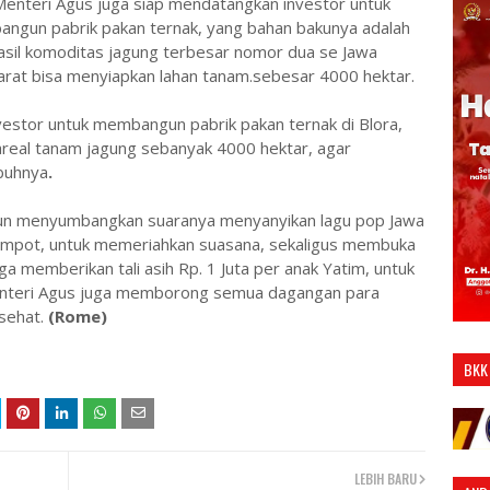
 Menteri Agus juga siap mendatangkan investor untuk
ngun pabrik pakan ternak, yang bahan bakunya adalah
asil komoditas jagung terbesar nomor dua se Jawa
rat bisa menyiapkan lahan tanam.sebesar 4000 hektar.
nvestor untuk membangun pabrik pakan ternak di Blora,
 areal tanam jagung sebanyak 4000 hektar, agar
mbuhnya
.
 pun menyumbangkan suaranya menyanyikan lagu pop Jawa
 Kempot, untuk memeriahkan suasana, sekaligus membuka
ga memberikan tali asih Rp. 1 Juta per anak Yatim, untuk
Menteri Agus juga memborong semua dagangan para
 sehat.
(Rome)
BKK
LEBIH BARU