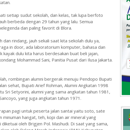
katan.
i setiap sudut sekolah, dan kelas, tak lupa berfoto
 jauh berbeda dengan 29 tahun yang lalu. Semua
legenda dan paling favorit di Blora.
 dan rindang, jauh sekali saat kita sekolah dulu ya,
ahraga in door, ada laboratorium komputer, bahasa dan
ak kayak dulu kita harus berdesakan buat beli jajan,
ondang Mohammad Sani, Panitia Pusat dari Ilusa Jakarta.
olah, rombingan alumni bergerak menuju Pendopo Bupati
jalan sehat, Bupati Arief Rohman, Alumni Angkatan 1998
itu Sri Setyorini, alumni yang sama angkatan tahun 1981,
 Sancoyo, yang juga angkatan tahun 1971.
an pagi untuk peserta jalan santai yaitu soto, sate
n minuman hangat, teh, kopi dan air mineral yang
ini diketuai oleh Brigjen Pol. Mashudi. Di saat yang sama,