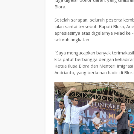
juga digelar donor darah, yang dilaks
Blora.
Setelah sarapan, seluruh peserta kemb
jalan santai tersebut. Bupati Blora,
apresiasinya atas digelarnya Milad ke - 
seluruh angkatan.
"Saya mengucapkan banyak terimakasih a
kita patut berbangga dengan kehadiran 
Ketua Ilusa Blora dan Menteri Imigras
Andrianto, yang berkenan hadir di Blora,