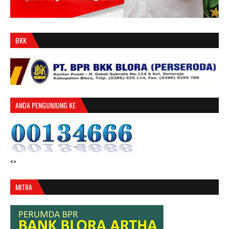
BKK
ANDA PENGUNJUNG KE
<>
MITRA