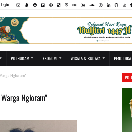
Login
POLHUKAM
EKONOMI
WISATA & BUDAYA
PENDIDIKA
 Warga Ngloram"
PDI
n Warga Ngloram"