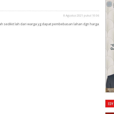
8 Agustus 2021 pukul 10.06
ah sedikit lah dari warga yg dapat pembebasan lahan dgn harga
EDY