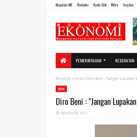
Majalah-ME
Redaksi
Kode Etik
Mitra
Sosdes
PEMERINTAHAN
KESEHATAN
Beranda
Desa
Diro Beni : "Jangan Lupakan
DESA
Diro Beni : "Jangan Lupaka
Agustus 08, 2021